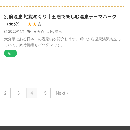
別府温泉 地獄めぐり｜五感で楽しむ温泉テーマパーク
（大分）
☆
★★
2020/11/1
★★☆
,
大分
,
温泉
大分県にある日本一の温泉街を紹介します。町中から温泉湯気も立っ
ていて、旅行情緒もバツグンです。
九州
2
3
4
5
Next »