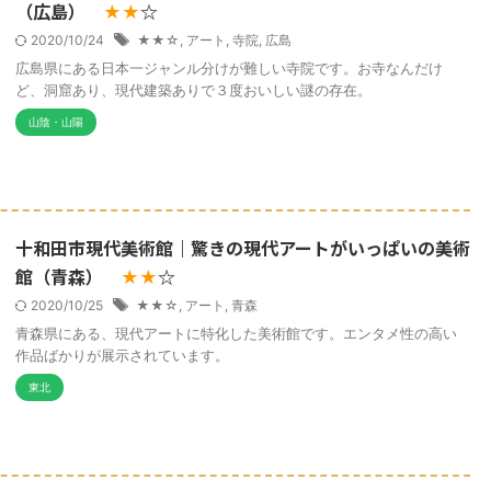
（広島）
☆
★★
2020/10/24
★★☆
,
アート
,
寺院
,
広島
広島県にある日本一ジャンル分けが難しい寺院です。お寺なんだけ
ど、洞窟あり、現代建築ありで３度おいしい謎の存在。
山陰・山陽
十和田市現代美術館｜驚きの現代アートがいっぱいの美術
館（青森）
☆
★★
2020/10/25
★★☆
,
アート
,
青森
青森県にある、現代アートに特化した美術館です。エンタメ性の高い
作品ばかりが展示されています。
東北