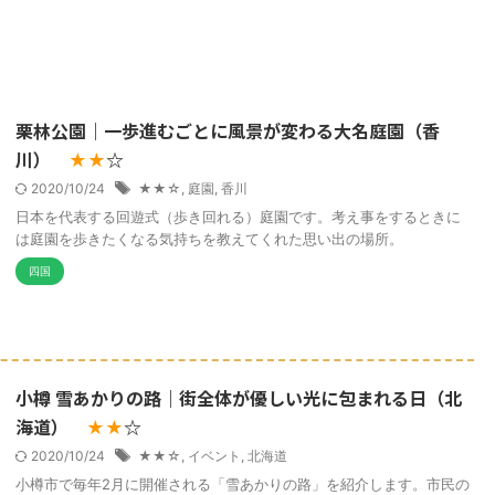
栗林公園｜一歩進むごとに風景が変わる大名庭園（香
川）
☆
★★
2020/10/24
★★☆
,
庭園
,
香川
日本を代表する回遊式（歩き回れる）庭園です。考え事をするときに
は庭園を歩きたくなる気持ちを教えてくれた思い出の場所。
四国
小樽 雪あかりの路｜街全体が優しい光に包まれる日（北
海道）
☆
★★
2020/10/24
★★☆
,
イベント
,
北海道
小樽市で毎年2月に開催される「雪あかりの路」を紹介します。市民の