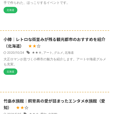
手で作られた、ほっこりするイベントです。
北海道
小樽｜レトロな街並みが残る観光都市のおすすめを紹介
（北海道）
☆
★★
2020/10/24
★★☆
,
アート
,
グルメ
,
北海道
大正ロマンが息づく小樽市の魅力を紹介します。アートや海産グルメ
も充実。
北海道
竹島水族館｜飼育員の愛が詰まったエンタメ水族館（愛
知）
☆
★★