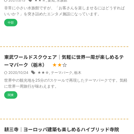
2021/5/15
★★☆
,
愛知
,
水族館
非常に小さい水族館ですが、「お客さんを楽しませるにはどうすれば
いいか？」を突き詰めたエンタメ施設になっています。
中部
東武ワールドスクウェア｜気軽に世界一周が楽しめるテ
ーマパーク（栃木）
☆
★★
2020/10/24
★★☆
,
テーマパーク
,
栃木
世界中の観光地を25分の1スケールで再現したテーマパークです。気軽
に世界一周旅行が味わえます。
関東
耕三寺｜ヨーロッパ建築も楽しめるハイブリッド寺院