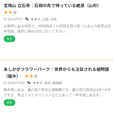
宝珠山 立石寺｜石段の先で待っている絶景（山形）
☆
★★
2023/7/17
★★☆
,
山形
,
自然
山形県にある寺院で、1000段近くの石段を登り切ったあとの絶景は日
本屈指。絶対に晴れの日に行って下さい。
東北
あしかがフラワーパーク｜世界からも注目される植物園
（栃木）
☆
★★
2020/10/25
★★☆
,
栃木
,
植物園
栃木県にある、藤の花で有名な植物園です。藤の花の見頃は4月〜5月
ですが、冬はイルミネーションなどもあって一年中楽しめます。
関東