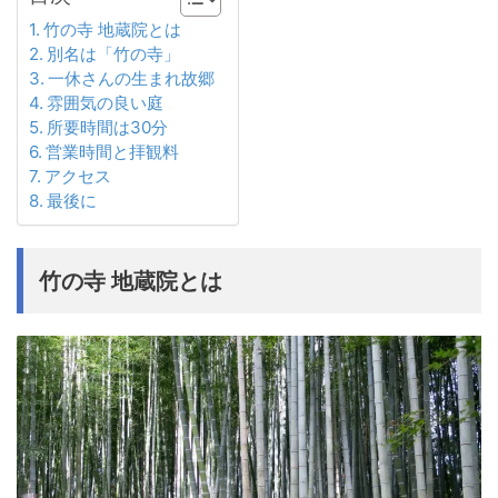
竹の寺 地蔵院とは
別名は「竹の寺」
一休さんの生まれ故郷
雰囲気の良い庭
所要時間は30分
営業時間と拝観料
アクセス
最後に
竹の寺 地蔵院とは