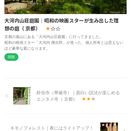
大河内山荘庭園｜昭和の映画スターが生み出した理
想の庭（ 京都）
☆☆
★
京都の嵐山にある「大河内山荘庭園」に行ってきました。
昭和の映画スター「大河内 傳次郎」が造った、個人所有とは思えない
ほど豪華な庭になります。
関西
鈴虫寺（華厳寺）｜面白い説法が楽しめる
エンタメ寺（ 京都）
★★
☆
キモノフォレスト｜夜にはライトアップ！