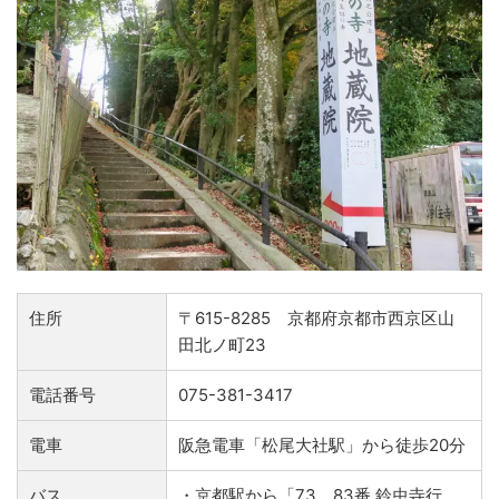
住所
〒615-8285 京都府京都市西京区山
田北ノ町23
電話番号
075-381-3417
電車
阪急電車「松尾大社駅」から徒歩20分
バス
・京都駅から「73、83番 鈴虫寺行