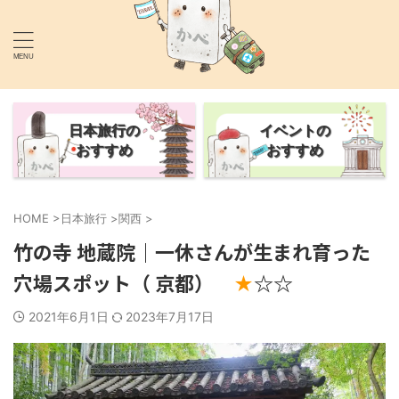
あなたの旅行を1.5倍楽しくするサイト
かべごえ旅行絵巻
日本旅行の
イベントの
おすすめ
おすすめ
HOME
>
日本旅行
>
関西
>
竹の寺 地蔵院｜一休さんが生まれ育った
穴場スポット（ 京都）
☆☆
★
2021年6月1日
2023年7月17日