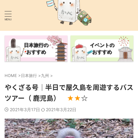
あなたの旅行を1.5倍楽しくするサイト
かべごえ旅行絵巻
日本旅行の
イベントの
おすすめ
おすすめ
HOME
>
日本旅行
>
九州
>
やくざる号｜半日で屋久島を周遊するバス
ツアー（ 鹿児島）
☆
★★
2021年3月17日
2021年3月22日