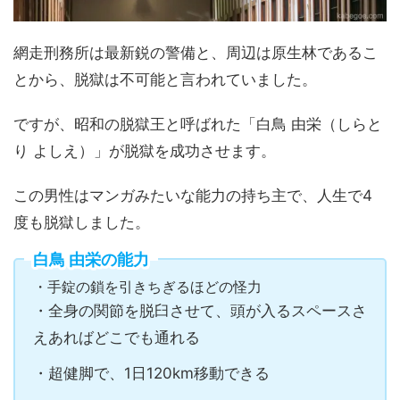
網走刑務所は最新鋭の警備と、周辺は原生林であるこ
とから、脱獄は不可能と言われていました。
ですが、昭和の脱獄王と呼ばれた「白鳥 由栄（しらと
り よしえ）」が脱獄を成功させます。
この男性はマンガみたいな能力の持ち主で、人生で4
度も脱獄しました。
白鳥 由栄の能力
・手錠の鎖を引きちぎるほどの怪力
・全身の関節を脱臼させて、頭が入るスペースさ
えあればどこでも通れる
・超健脚で、1日120km移動できる