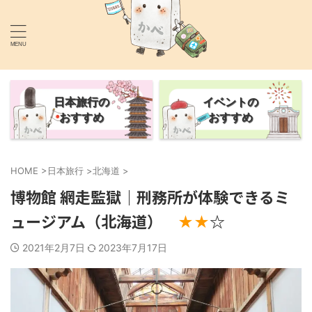
あなたの旅行を1.5倍楽しくするサイト
かべごえ旅行絵巻
日本旅行の
イベントの
おすすめ
おすすめ
HOME
>
日本旅行
>
北海道
>
博物館 網走監獄｜刑務所が体験できるミ
ュージアム（北海道）
☆
★★
2021年2月7日
2023年7月17日