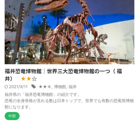
福井恐竜博物館｜世界三大恐竜博物館の一つ（ 福
井）
☆
★★
2021/9/11
★★☆
,
博物館
,
福井
福井県の「福井恐竜博物館」の紹介です。
恐竜の全身骨格が見れる数は日本トップで、世界でも有数の恐竜雨博物
館になります。
中部