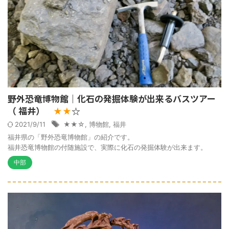
野外恐竜博物館｜化石の発掘体験が出来るバスツアー
（ 福井）
☆
★★
2021/9/11
★★☆
,
博物館
,
福井
福井県の「野外恐竜博物館」の紹介です。
福井恐竜博物館の付随施設で、実際に化石の発掘体験が出来ます。
中部