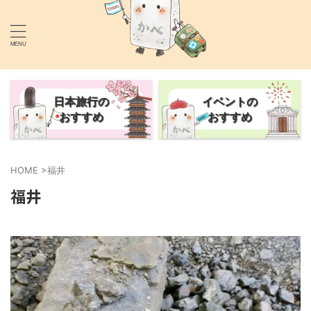
あなたの旅行を1.5倍楽しくするサイト
かべごえ旅行絵巻
日本旅行の
イベントの
おすすめ
おすすめ
HOME
>
福井
福井