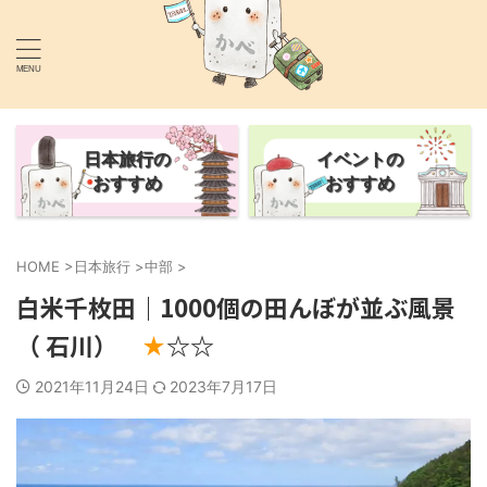
あなたの旅行を1.5倍楽しくするサイト
かべごえ旅行絵巻
日本旅行の
イベントの
おすすめ
おすすめ
HOME
>
日本旅行
>
中部
>
白米千枚田｜1000個の田んぼが並ぶ風景
（ 石川）
☆☆
★
2021年11月24日
2023年7月17日