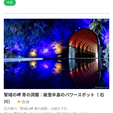
中部
聖域の岬 青の洞窟｜能登半島のパワースポット（ 石
川）
☆☆
★
石川県の「聖域の岬 青の洞窟」の紹介です。